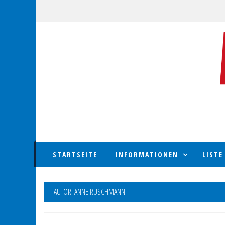
Skip
to
content
STARTSEITE
INFORMATIONEN
LISTE
AUTOR:
ANNE RUSCHMANN